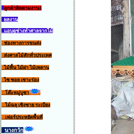
ลูกค้าติดตามงาน1
ผลงาน
แอบดูช่างทำศาลจากไม้
ช่องทางการขนส่ง
ส่งศาลไม้สักทั่วประเทศ
ไม้พื้น ไม้ฝา ไม้เพดาน
ไซ ซอย เซาะร่อง
โต๊ะหมู่บูชา
ไม้ฉลุ เชิงชาย ระเบียง
เฟอร์ประหยัดพื้นที่
นางกวัก