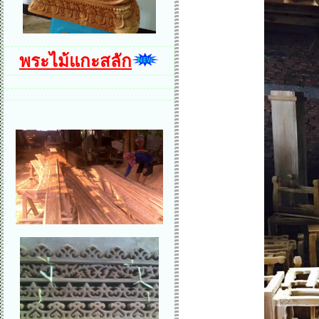
พระไม้แกะสลัก