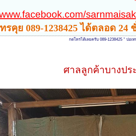
www.facebook.com/sarnmaisak
ทรคุย 089-1238425 ได้ตลอด 24 ช
กดโทรได้เลยครับ 089-1238425 " ปอเทพบุตรงานไม้ " ยิ
ศาลลูกค้าบางปร