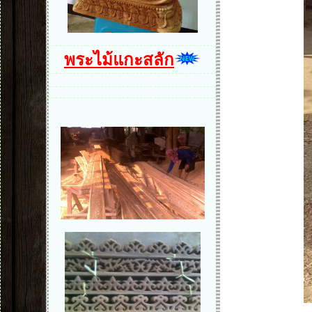
พระไม้แกะสลัก