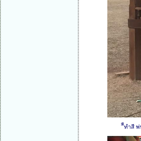
ืืทำสี