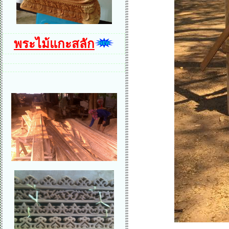
พระไม้แกะสลัก