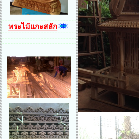
พระไม้แกะสลัก