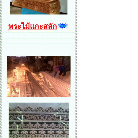
พระไม้แกะสลัก