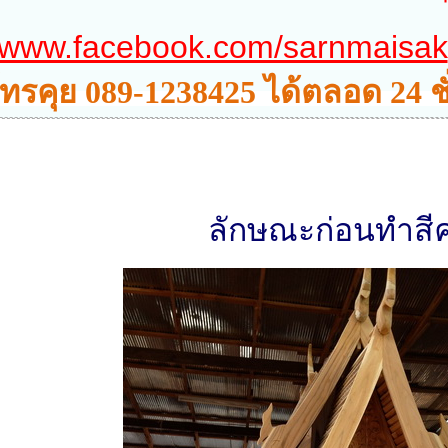
www.facebook.com/sarnmaisak
ทรคุย 089-1238425 ได้ตลอด 24 ช
กด
ลักษณะก่อนทำสีค