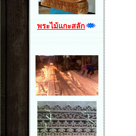
พระไม้แกะสลัก