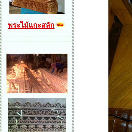
พระไม้แกะสลัก