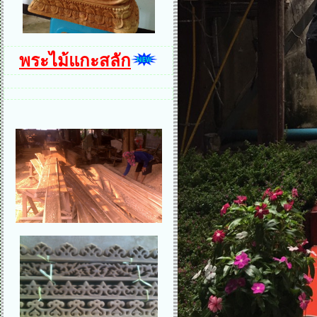
พระไม้แกะสลัก