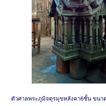
ตัวศาลพระภูมิจตุรมุขหลังคา6ชั้น ขน