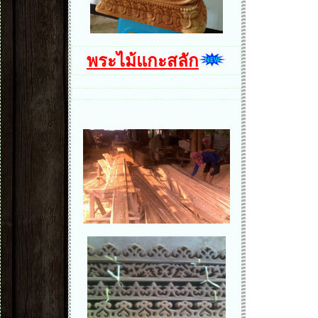
พระไม้แกะสลัก