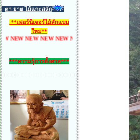
ตา ยาย ไม้แกะสลัก
**
เฟอร์นิเจอร์ไม้สักแบบ
ใหม่
**
NEW NEW NEW NEW NEW NEW NEW NEW NEW N
***ความรู้การตั้งศาล***