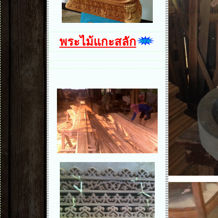
พระไม้แกะสลัก