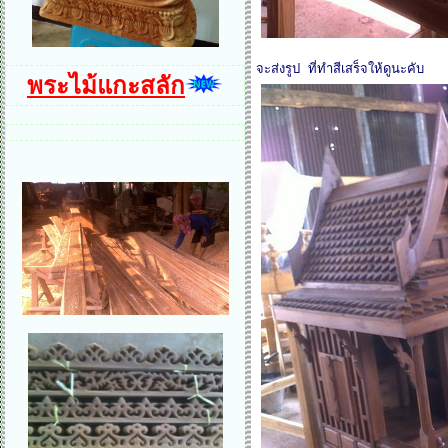
จะส่งรูป ที่ทำสีเสร็จให้ดูนะคับ
พระไม้แกะสลัก