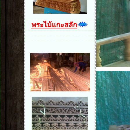
พระไม้แกะสลัก