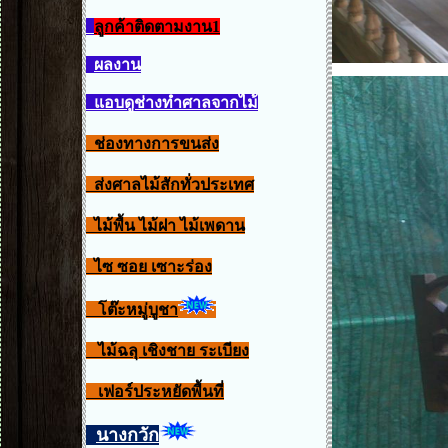
ลูกค้าติดตามงาน1
ผลงาน
แอบดูช่างทำศาลจากไม้
ช่องทางการขนส่ง
ส่งศาลไม้สักทั่วประเทศ
ไม้พื้น ไม้ฝา ไม้เพดาน
ไซ ซอย เซาะร่อง
โต๊ะหมู่บูชา
ไม้ฉลุ เชิงชาย ระเบียง
เฟอร์ประหยัดพื้นที่
นางกวัก