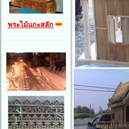
พระไม้แกะสลัก