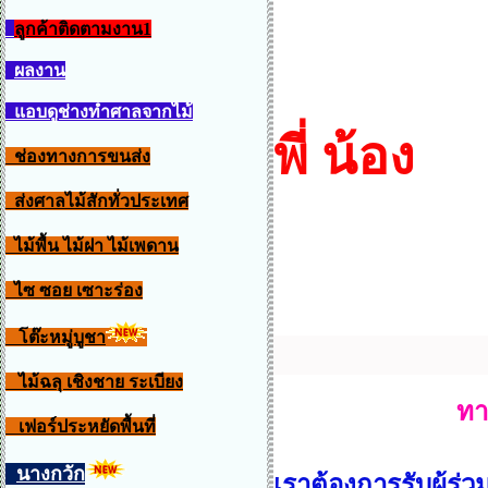
ลูกค้าติดตามงาน1
อยากได
ผลงาน
แอบดูช่างทำศาลจากไม้
พี่ น้อง
ช่องทางการขนส่ง
ส่งศาลไม้สักทั่วประเทศ
ไม้พื้น ไม้ฝา ไม้เพดาน
ติด
ไซ ซอย เซาะร่อง
โต๊ะหมู่บูชา
ไม้ฉลุ เชิงชาย ระเบียง
ทางเรา ยินดีใ
เฟอร์ประหยัดพื้นที่
นางกวัก
เราต้องการรับผู้ร