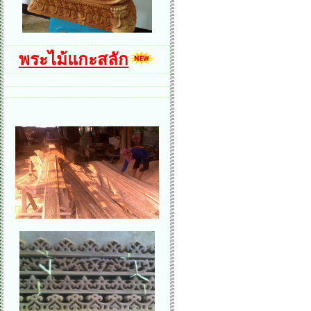
พระไม้แกะสลัก