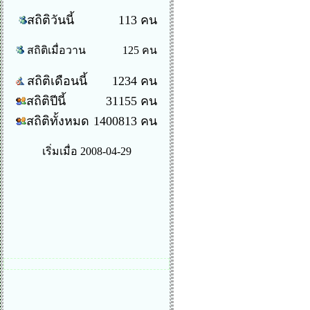
สถิติวันนี้
113 คน
สถิติเมื่อวาน
125 คน
สถิติเดือนนี้
1234 คน
สถิติปีนี้
31155 คน
สถิติทั้งหมด
1400813 คน
เริ่มเมื่อ 2008-04-29