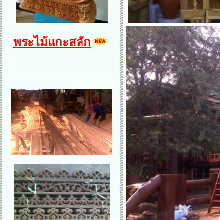
พระไม้แกะสลัก