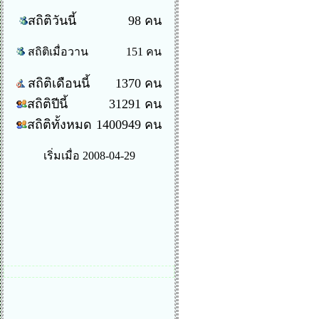
สถิติวันนี้
98 คน
สถิติเมื่อวาน
151 คน
สถิติเดือนนี้
1370 คน
สถิติปีนี้
31291 คน
สถิติทั้งหมด
1400949 คน
เริ่มเมื่อ 2008-04-29