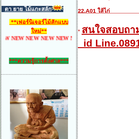
ตา ยาย ไม้แกะสลัก
22.A01 ใส้ไ
**
เฟอร์นิเจอร์ไม้สักแบบ
สนใจสอบถาม 
ใหม่
**
*
NEW NEW NEW NEW NEW NEW NEW NEW NEW NE
id Line.089
***ความรู้การตั้งศาล***