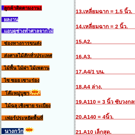
ลูกค้าติดตามงาน1
13.เหลี่ยมฉาก = 1.5 น
ผลงาน
14.เหลี่ยมฉาก = 2 น
แอบดูช่างทำศาลจากไม้
15.A2.
ช่องทางการขนส่ง
ส่งศาลไม้สักทั่วประเทศ
16.A3.
ไม้พื้น ไม้ฝา ไม้เพดาน
17.A4/1 บน
ไซ ซอย เซาะร่อง
18.A4 ล่าง
โต๊ะหมู่บูชา
19.A110 = 3 นิ้ว ซับวง
ไม้ฉลุ เชิงชาย ระเบียง
20.A140 = 4นิ้
เฟอร์ประหยัดพื้นที่
นางกวัก
21.A10 เล็กสุ